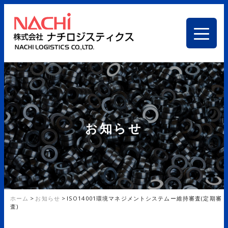
お知らせ
ホーム
>
お知らせ
>
ISO14001環境マネジメントシステムー維持審査(定期審
査)